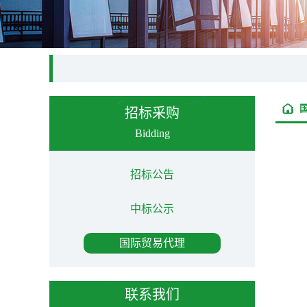
招标采购
Bidding
招标公告
中标公示
国际贸易代理
联系我们