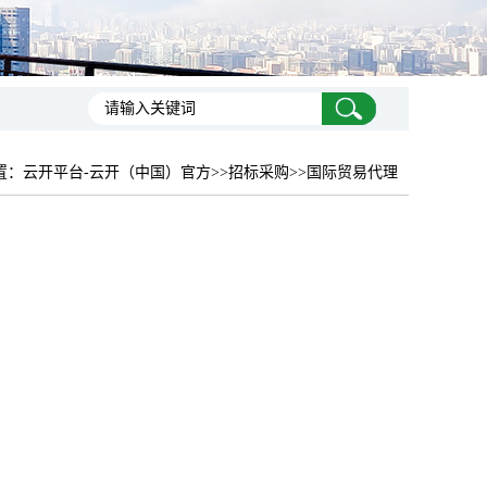
置：
云开平台-云开（中国）官方
>>招标采购>>国际贸易代理