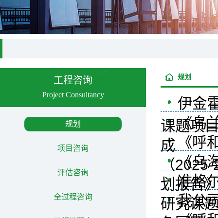
规划
工程咨询
Project Consultancy
伊金
《乌
课题项
规划
《呼
成
项目咨询
《乌
（202
评估咨询
准格尔
划报告
全过程咨询
我公
研究课