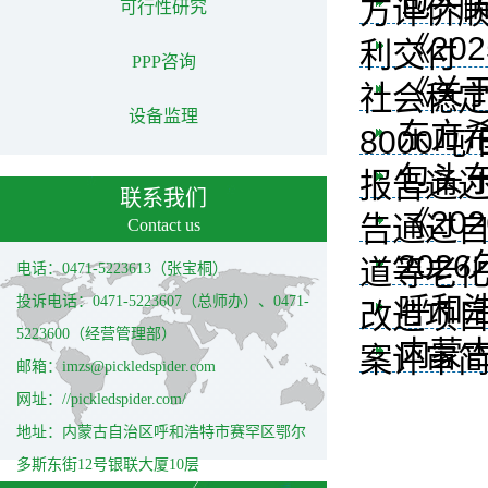
包头
方评价
可行性研究
《2
利交付
PPP咨询
《关
社会稳
设备监理
东方
8000
包头
报告通
联系我们
《2
告通过
Contact us
20
道等老
电话：0471-5223613（张宝桐）
呼和
投诉电话：0471-5223607（总师办）、0471-
改造项
5223600（经营管理部）
内蒙
案评审
邮箱：imzs@pickledspider.com
网址：//pickledspider.com/
地址：内蒙古自治区呼和浩特市赛罕区鄂尔
多斯东街12号银联大厦10层