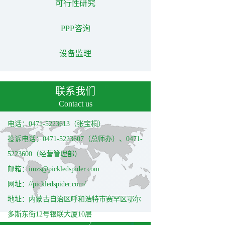
可行性研究
PPP咨询
设备监理
联系我们
Contact us
电话：0471-5223613（张宝桐）
投诉电话：0471-5223607（总师办）、0471-
5223600（经营管理部）
邮箱：imzs@pickledspider.com
网址：//pickledspider.com/
地址：内蒙古自治区呼和浩特市赛罕区鄂尔
多斯东街12号银联大厦10层