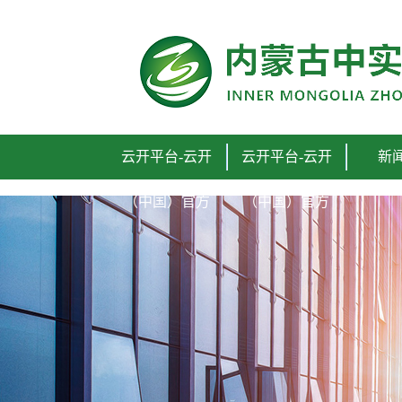
云开平台-云开（中国）官方
云开平台-云开
云开平台-云开
新
（中国）官方
（中国）官方