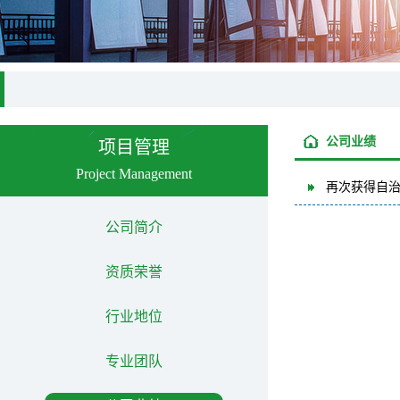
公司业绩
项目管理
Project Management
再次获得自
公司简介
资质荣誉
行业地位
专业团队