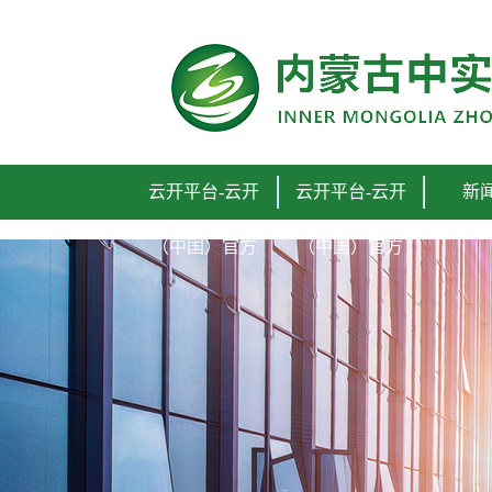
云开平台-云开（中国）官方
云开平台-云开
云开平台-云开
新
（中国）官方
（中国）官方