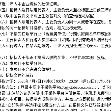
有近一年内本企业缴纳的社保证明。
（五）投标人及其法定代表人、主要负责人至投标截止日前三年
录（以中国裁判文书网上生效裁判文书的查询结果为准）；
（六）投标人法定代表人、主要负责人为同一人或者存在控股、
标段的同一招标项目投标，否则，相关投标无效。
（七）不接受在烟草行业（含直属单位）行贿供应商名单中或招
人、主要负责人和行贿人参加本项目采购。因行贿被列入烟草行
责人和行贿人，在禁入期限内，上述人员担任法定代表人、主要
（八）招标人干部职工投资入股的企业，不得参与本项目投标。
（九）本项目不接受分包。
（十）本项目不允许联合体投标。
四、招标文件的获取
获取时间：2026年4月7日17时00分00秒---2026年4月13日17时00分
获取方法：1.登录中烟电子采购平台(//cgjy.tobacco.com.c
登录 ,未注册的请先注册(电子采购平台注册免费，注册成功后可
并参与本项目，按提示完成购标申请，并点击“立即投标”进入“我
点击“立即购标”并选择标书费支付方式。在招标文件获取截止时