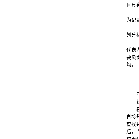
且具
为记
划分
代表
要负
购。
直接
查找
后，