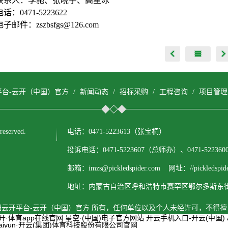
联系人：李驰、张晓宇、高星冰
电话：0471-5223622
电子邮件：zszbsfgs@126.com
平台-云开（中国）官方
/
新闻动态
/
招标采购
/
工程咨询
/
项目管理
served.
电话：0471-5223613（张宝桐）
投诉电话：0471-5223607（总师办）、0471-522
邮箱：imzs@pickledspider.com 网址：//pickledspide
地址：内蒙古自治区呼和浩特市赛罕区鄂尔多斯东街1
云开平台-云开（中国）官方 所有，任何单位以及个人未经许可，不得
开·体育app在线官网
星空·(中国)电子官方网站
开云手机入口-开云(中国)
kaiyun·开云(集团)体育科技股份有限公司官网