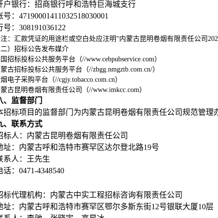
开户银行：招商银行呼和浩特巨海城支行
号：47190001411032518030001
行号：308191036122
注：汇款凭证的用途栏或空白处应注明“内蒙古昆明卷烟有限责任公司2026
（二）招标公告发布媒介
国招标投标公共服务平台（//www.cebpubservice.com）
蒙古招标投标公共服务平台（//zbgg.nmgztb.com.cn/）
烟电子采购平台（//cgjy.tobacco.com.cn）
蒙古昆明卷烟有限责任公司（//www.imkcc.com）
八、监督部门
本招标项目的监督部门为
内蒙古昆明卷烟有限责任公司规范管理
九、联系方式
招标人：内蒙古昆明卷烟有限责任公司
地址：内蒙古呼和浩特市赛罕区达尔登北路19号
联系人：王先生
电话：0471-4348540
招标代理机构：内蒙古中实工程招标咨询有限责任公司
地址：内蒙古呼和浩特市赛罕区鄂尔多斯东街12号银联大厦10层