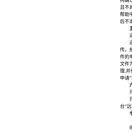
构确
且不
帮助
后不
传。
件的
文件
理,
申请”
台”