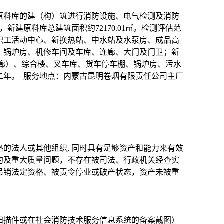
原料库的建（构）筑进行消防设施、电气检测及消防
6㎡，新建原料库总建筑面积约72170.01㎡。检测评估范
职工活动中心、新换热站、中水站及水泵房、成品高
、锅炉房、机修车间及车库、连廊、大门及门卫；新
连廊）、综合楼、叉车库、货车停车棚、锅炉房、污水
二年。 服务地点：内蒙古昆明卷烟有限责任公司主厂
的法人或其他组织, 同时具有足够资产和能力来有效
约及重大质量问题，不存在被司法、行政机关经查实
吊销法定资格、被责令停业或破产状态，资产未被重
扫描件或在社会消防技术服务信息系统的备案截图）