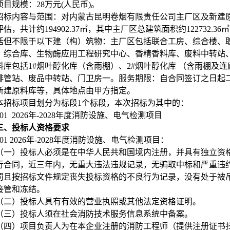
项目规模：28万元(人民币)。
招标内容与范围：对内蒙古昆明卷烟有限责任公司主厂区及新建
估，共计约194902.37㎡，其中主厂区总建筑面积约122732.3
括但不限于以下建（构）筑物：主厂区包括联合工房、综合楼、
、综合库、生物酶应用工程研究中心、香精香料库、废料中转站
料库包括1#烟叶醇化库（含雨棚）、2#烟叶醇化库 （含雨棚及
排管站、废品中转站、门卫房一。服务期限：自合同签订之日起
新建原料库等，具体地点由甲方指定。
本招标项目划分为标段1个标段，本次招标为其中的：
01
2026
年-2028年度消防设施、电气检测项目
三、投标人资格要求
01 2026
年-2028年度消防设施、电气检测项目：
（一）投标人必须是在中华人民共和国境内注册，并具有独立资格
行合同，近三年内，无重大违法违规记录，无骗取中标和严重违
罚且按招标文件规定丧失投标资格的不良行为记录，没有处于被
接管和冻结。
（二）投标人具有有效的营业执照或其他法定资格证明。
（三）投标人须在社会消防技术服务信息系统中备案。
（四）项目负责人为
在本企业注册的消防工程师
（提供注册证书