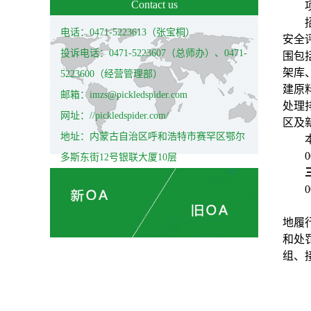
Contact us
电话：0471-5223613（张宝桐）
安全评
投诉电话：0471-5223607（总师办）、0471-
围包
架库
5223600（经营管理部）
建原
邮箱：imzs@pickledspider.com
处理
网址：//pickledspider.com/
区及
地址：内蒙古自治区呼和浩特市赛罕区鄂尔
0
多斯东街12号银联大厦10层
0
地履
和处
组、