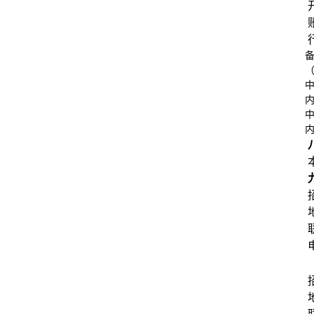
账
备
中
内
中
内