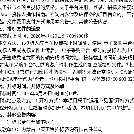
认收款无误后，即可获得下载招标文件的权限。(注：未在招标
具备参与本项目投标的资格。关于平台注册、登录、招标文件获取
中心—投标人操作指南。咨询内容涉及应保密的项目信息的，平台不
退。文件费用支付方式详见本公告七、其他公告内容。
五、投标文件的递交
递交截止时间：2026年4月29日9时00分00秒
递交方法：1.投标人应当在投标截止时间前，使用“电子采购平
投标人完成投标文件上传后，“电子采购平台”即时向投标人发出
电子签收凭证载明的传输完成时间为准。投标截止时间前,未完
为“电子采购平台”提供的客户端制作生成的加密版投标文件。2.
并使用CA证书进行加密后才能投标；否则将无法正常投标。CA证书
和“CA申请帮助”查看，也可拨打“平台”统一服务热线400-903-3
六、开标时间、开标方式及地点
开标时间：2026年4月29日9时00分00秒
开标地点及方式：1.开标方式：本项目采用“远程不见面”开标方
远程开标大厅，在线准时参加开标活动。本项目采取“集中解密”。
七、其他公告内容
（一）标书费汇至如下账户：
收款单位：内蒙古中实工程招标咨询有限责任公司