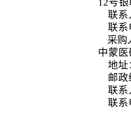
12号银
联系
联系电
采购
中蒙医
地址
邮政编
联系
联系电