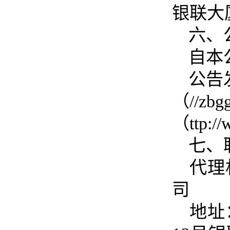
银联大
六、
自本
公告
（//z
（ttp:/
七、
代理
司
地址