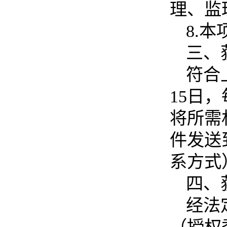
理、监
8.
本
三、
符合
15日，
将所需
件发送到
系方式
四、
经法