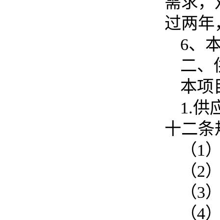
需求，
过两年
6
、
二、
本项
1.
供
十二条
（1
（2
（3
（4