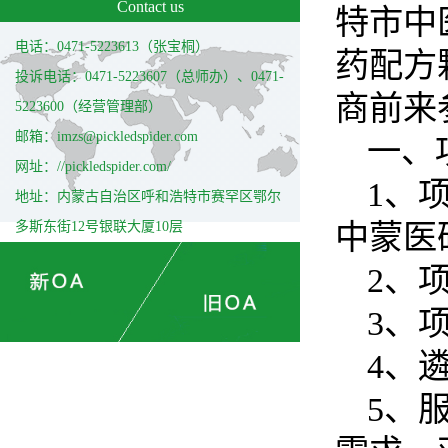
Contact us
特市中
电话：0471-5223613（张宝桐）
药配方
投诉电话：0471-5223607（总师办）、0471-
商前来
5223600（经营管理部）
邮箱：imzs@pickledspider.com
一、
网址：//pickledspider.com/
1
、
地址：内蒙古自治区呼和浩特市赛罕区鄂尔
中蒙医
多斯东街12号银联大厦10层
2
、项
3
、
4
、
5
、