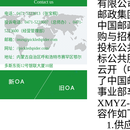
有限公
Contact us
邮政集团
电话：0471-5223613（张宝桐）
投诉电话：0471-5223607（总师办）、0471-
中国邮政
5223600（经营管理部）
购与招标网
邮箱：imzs@pickledspider.com
投标公共
网址：//pickledspider.com/
标公共服务
地址：内蒙古自治区呼和浩特市赛罕区鄂尔
多斯东街12号银联大厦10层
云开（中
了中国
事业部
XMYZ
容作如
1.