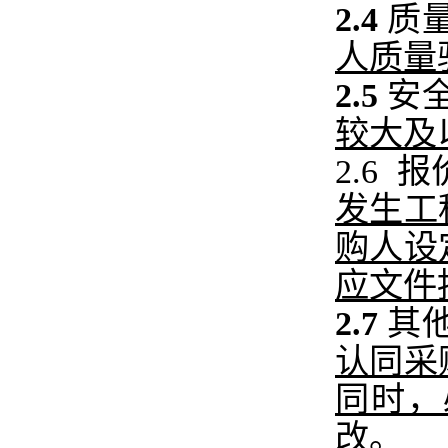
2.
4
质
人质量
2.
5
安
较大及
2.6 
发生工
购人设
应文件
2.
7
其
认同采
同时，
改。