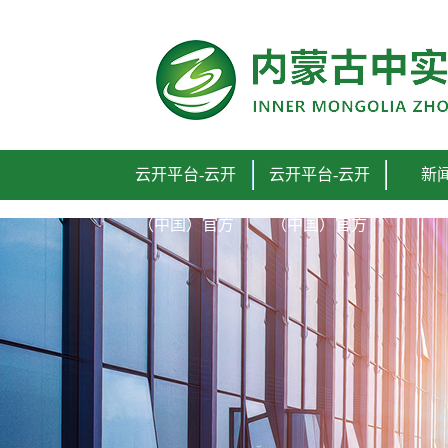
云开平台-云开（中国）官方
云开平台-云开
云开平台-云开
新
（中国）官方
（中国）官方