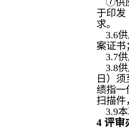
⑦供
于印发
求。
3.6
案
证书
3.
3.
日）须
绩指一
扫描件
3.
4
评审