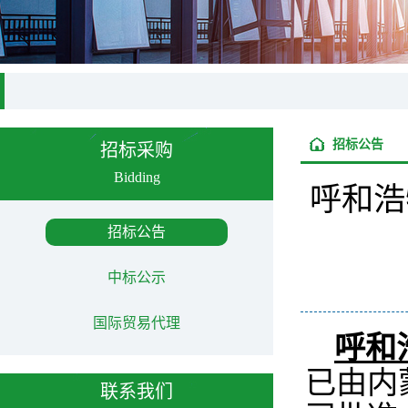
招标公告
招标采购
Bidding
呼和浩
招标公告
中标公示
国际贸易代理
呼和
已由内
联系我们