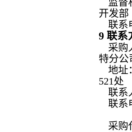
监督
开发部
联系电
9 联
采
购
特分公
地址
521处
联系
联系电
采购