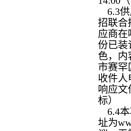
14:0
6.
招联合招
应商在
份已装
色，内
市赛罕
收件人电话
响应文
标）
6.
址为ww