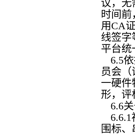
议，无
时间前
用CA
线签字
平台统一
6.
员会（
一硬件
形，评
6.
6.
围标、