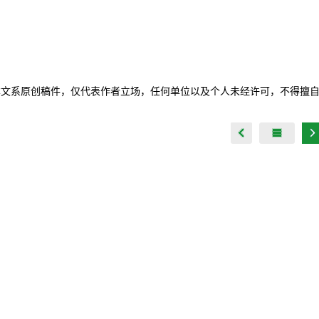
本文系原创稿件，仅代表作者立场，任何单位以及个人未经许可，不得擅