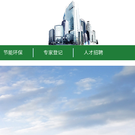
节能环保
专家登记
人才招聘