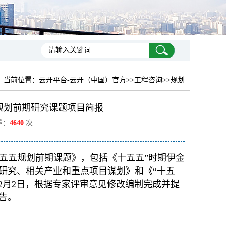
当前位置：
云开平台-云开（中国）官方
>>工程咨询>>规划
规划前期研究课题项目简报
量：
4640
次
五五规划前期课题》，包括《十五五”时期伊金
研究、相关产业和重点项目谋划》和《“十五
12月2日，根据专家评审意见修改编制完成并提
告。