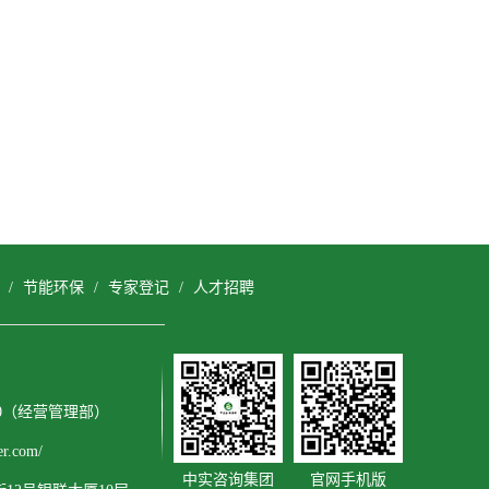
/
节能环保
/
专家登记
/
人才招聘
3600（经营管理部）
r.com/
中实咨询集团
官网手机版