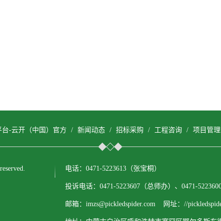
平台-云开（中国）官方
/
新闻动态
/
招标采购
/
工程咨询
/
项目管理
served.
电话：0471-5223613（张宝桐）
投诉电话：0471-5223607（总师办）、0471-522
邮箱：imzs@pickledspider.com 网址：//pickledspide