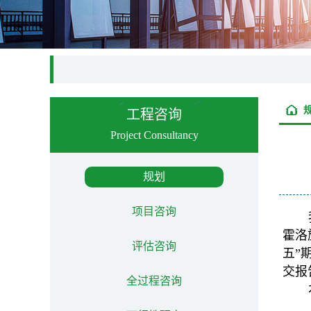
工程咨询
Project Consultancy
规划
项目咨询
霍洛
评估咨询
五”
交报
全过程咨询