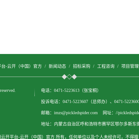
平台-云开（中国）官方
/
新闻动态
/
招标采购
/
工程咨询
/
项目管理
served.
电话：0471-5223613（张宝桐）
投诉电话：0471-5223607（总师办）、0471-522
邮箱：imzs@pickledspider.com 网址：//pickledspide
地址：内蒙古自治区呼和浩特市赛罕区鄂尔多斯东街1
云开平台-云开（中国）官方 所有，任何单位以及个人未经许可，不得