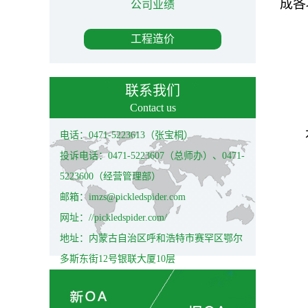
成各
公司业绩
工程造价
联系我们
Contact us
电话：0471-5223613（张宝桐）
投诉电话：0471-5223607（总师办）、0471-
5223600（经营管理部）
邮箱：imzs@pickledspider.com
网址：//pickledspider.com/
地址：内蒙古自治区呼和浩特市赛罕区鄂尔
多斯东街12号银联大厦10层