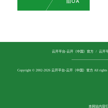
云开平台-云开（中国）官方
/
云开
Copyright © 2002-2026 云开平台-云开（中国）官方 All rights re
本网站内容归