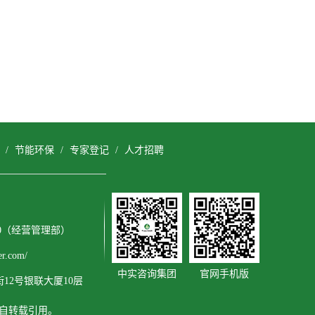
/
节能环保
/
专家登记
/
人才招聘
3600（经营管理部）
r.com/
中实咨询集团
官网手机版
2号银联大厦10层
擅自转载引用。