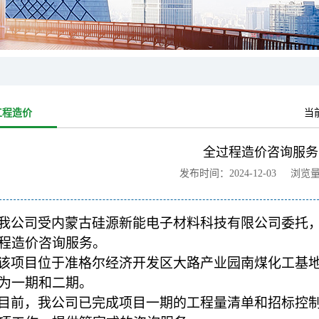
工程造价
当
全过程造价咨询服务
发布时间：2024-12-03 浏览
我公司受内蒙古硅源新能电子材料科技有限公司委托，
程造价咨询服务。
该项目位于准格尔经济开发区大路产业园南煤化工基地东
为一期和二期。
目前，我公司已完成项目一期的工程量清单和招标控