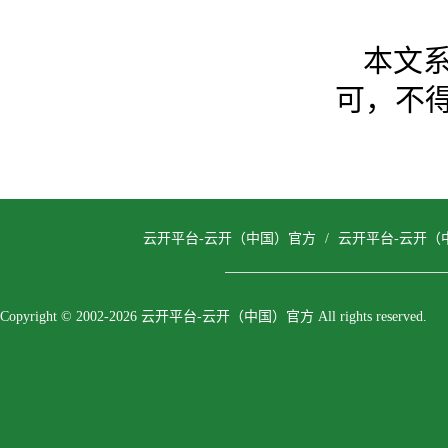
本文
可，不
云开平台-云开（中国）官方
/
云开平台-云开
Copyright © 2002-2026 云开平台-云开（中国）官方 All rights reserved.