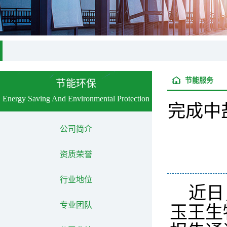
节能服务
节能环保
Energy Saving And Environmental Protection
完成中
公司简介
资质荣誉
行业地位
近日
专业团队
玉王生