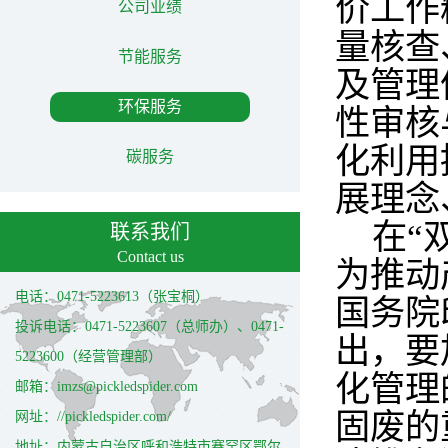
价工作
公司业绩
量核查
节能服务
及管理
环保服务
性审核
化利用
碳服务
展理念
在“
联系我们
Contact us
为推动
电话：0471-5223613（张宝桐）
国务院
投诉电话：0471-5223607（总师办）、0471-
出，要
5223600（经营管理部）
化管理
邮箱：imzs@pickledspider.com
固废的
网址：//pickledspider.com/
地址：内蒙古自治区呼和浩特市赛罕区鄂尔