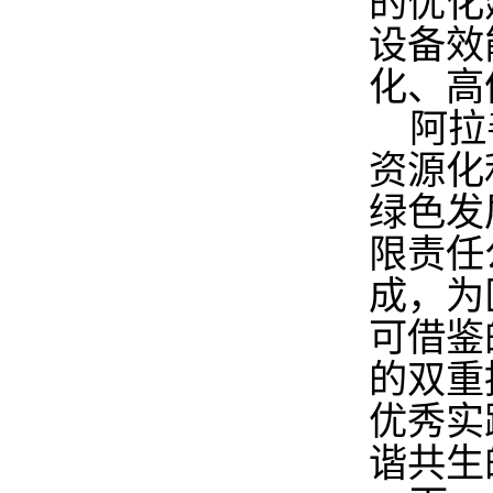
的优化
设备效
化、高
阿拉
资源化
绿色发
限责任
成，为
可借鉴
的双重
优秀实
谐共生