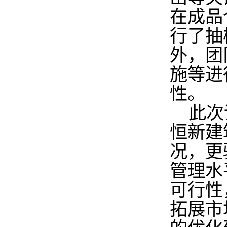
在成品
行了抽
外，团
施等进
性。
此次
恒新建
况，更
管理水
可行性
拓展市