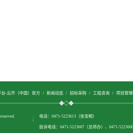
平台-云开（中国）官方
/
新闻动态
/
招标采购
/
工程咨询
/
项目管理
served.
电话：0471-5223613（张宝桐）
投诉电话：0471-5223607（总师办）、0471-522