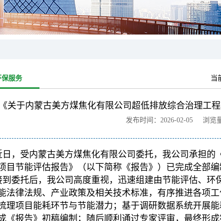
环保服务
当
《关于内蒙古美方煤焦化有限公司超低排放综合治理工程
发布时间：2026-02-05 浏览
近日，受内蒙古美方煤焦化有限公司委托，我公司承担的
项目节能评估报告》（以下简称《报告》）已完成全部编
接到委托后，我公司高度重视，迅速组建由节能评估、环
能法律法规、产业政策及相关技术标准，有序推进各项工
梳理项目能耗环节与节能潜力；基于调研数据系统开展能
成《报告》初稿编制；随后顺利通过专家评审，最终形成