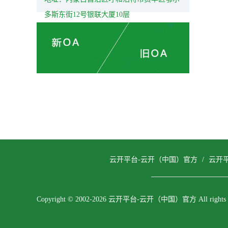
多斯东街12号银联大厦10层
云开平台-云开（中国）官方
/
云开
Copyright © 2002-2026 云开平台-云开（中国）官方 All rights re