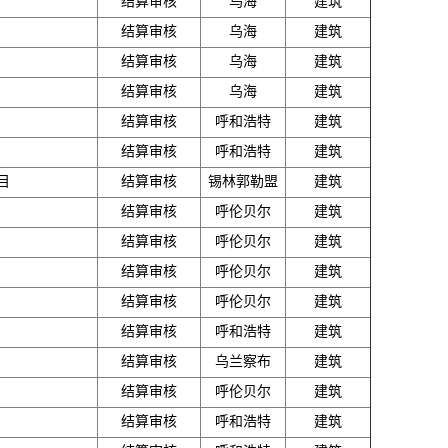
结算审核
乌海
建筑
结算审核
乌海
建筑
结算审核
乌海
建筑
结算审核
乌海
建筑
结算审核
呼和浩特
建筑
结算审核
呼和浩特
建筑
目
结算审核
锡林郭勒盟
建筑
结算审核
呼伦贝尔
建筑
结算审核
呼伦贝尔
建筑
结算审核
呼伦贝尔
建筑
结算审核
呼伦贝尔
建筑
结算审核
呼和浩特
建筑
结算审核
乌兰察布
建筑
结算审核
呼伦贝尔
建筑
结算审核
呼和浩特
建筑