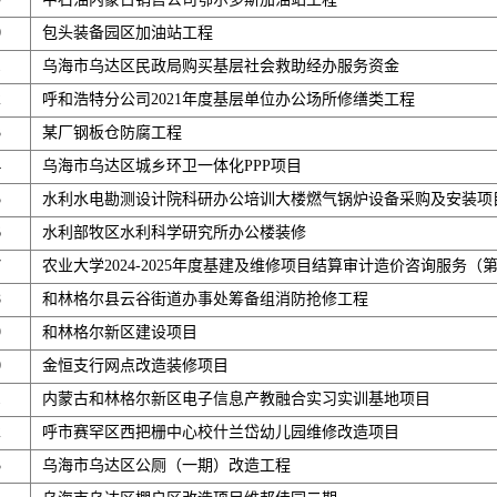
0
包头装备园区加油站工程
1
乌海市乌达区民政局购买基层社会救助经办服务资金
2
呼和浩特分公司2021年度基层单位办公场所修缮类工程
3
某厂钢板仓防腐工程
4
乌海市乌达区城乡环卫一体化PPP项目
5
水利水电勘测设计院科研办公培训大楼燃气锅炉设备采购及安装项
6
水利部牧区水利科学研究所办公楼装修
7
农业大学2024-2025年度基建及维修项目结算审计造价咨询服务（
8
和林格尔县云谷街道办事处筹备组消防抢修工程
9
和林格尔新区建设项目
0
金恒支行网点改造装修项目
1
内蒙古和林格尔新区电子信息产教融合实习实训基地项目
2
呼市赛罕区西把栅中心校什兰岱幼儿园维修改造项目
3
乌海市乌达区公厕（一期）改造工程