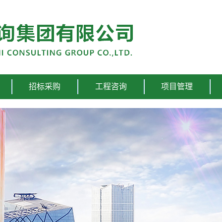
招标采购
工程咨询
项目管理