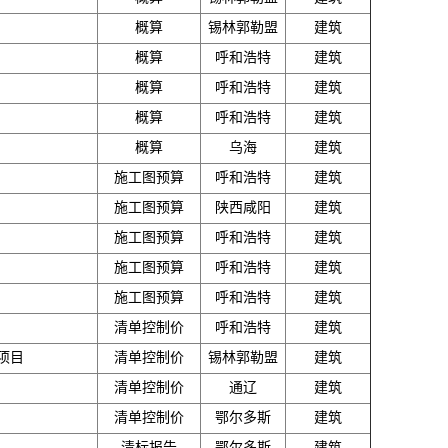
概算
锡林郭勒盟
建筑
概算
呼和浩特
建筑
概算
呼和浩特
建筑
概算
呼和浩特
建筑
概算
乌海
建筑
施工图预算
呼和浩特
建筑
施工图预算
陕西咸阳
建筑
施工图预算
呼和浩特
建筑
施工图预算
呼和浩特
建筑
施工图预算
呼和浩特
建筑
清单控制价
呼和浩特
建筑
项目
清单控制价
锡林郭勒盟
建筑
清单控制价
通辽
建筑
清单控制价
鄂尔多斯
建筑
清标报告
鄂尔多斯
建筑