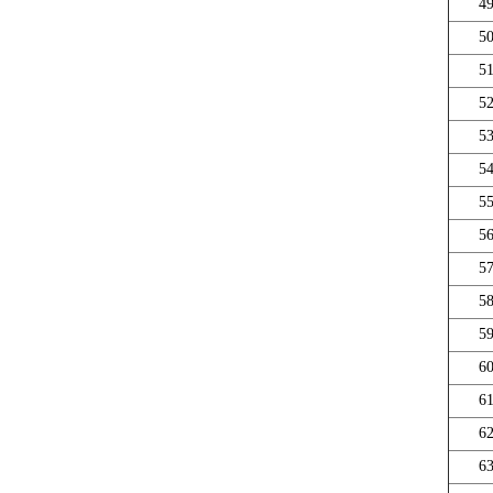
4
5
5
5
5
5
5
5
5
5
5
6
6
6
6