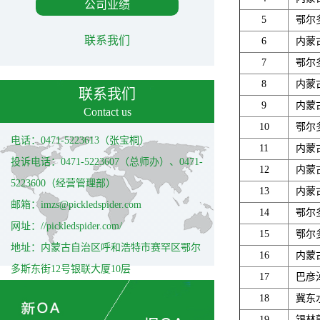
公司业绩
5
鄂尔
联系我们
6
内蒙
7
鄂尔
8
内蒙
联系我们
9
内蒙
Contact us
10
鄂尔
电话：0471-5223613（张宝桐）
11
内蒙
投诉电话：0471-5223607（总师办）、0471-
12
内蒙
5223600（经营管理部）
13
内蒙
邮箱：imzs@pickledspider.com
14
鄂尔
网址：//pickledspider.com/
15
鄂尔
地址：内蒙古自治区呼和浩特市赛罕区鄂尔
16
内蒙
多斯东街12号银联大厦10层
17
巴彦
18
冀东
19
锡林