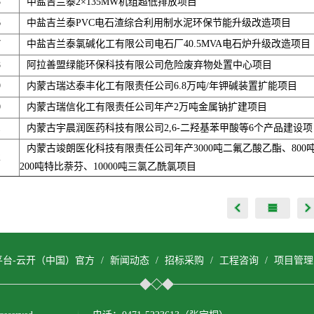
5
中盐吉兰泰2×135MW机组超低排放项目
6
中盐吉兰泰PVC电石渣综合利用制水泥环保节能升级改造项目
7
中盐吉兰泰氯碱化工有限公司电石厂40.5MVA电石炉升级改造项目
8
阿拉善盟绿能环保科技有限公司危险废弃物处置中心项目
9
内蒙古瑞达泰丰化工有限责任公司6.8万吨/年钾碱装置扩能项目
0
内蒙古瑞信化工有限责任公司年产2万吨金属钠扩建项目
1
内蒙古宇晨润医药科技有限公司2,6-二羟基苯甲酸等6个产品建设项
内蒙古竣朗医化科技有限责任公司年产3000吨二氟乙酸乙酯、800
2
200吨特比萘芬、10000吨三氯乙酰氯项目
平台-云开（中国）官方
/
新闻动态
/
招标采购
/
工程咨询
/
项目管理