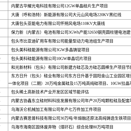
内蒙古华耀光电科技有限公司12GW单晶硅片生产项目
大唐（呼和浩特）新能源有限公司大元山风电场220KV黑红线
大唐包头亚能电力有限公司怀朔风电场110KV大唐线
保力新（内蒙古）电池有限公司3GWh产能32650钢壳圆柱锂电池
包头市比亚迪矿用车有限公司能量型动力电池组生产项目
包头美科硅能源有限公司3GW多晶铸锭项目
0
包头美科硅能源有限公司10GW单晶切片项目
和光新材料（包头）有限公司新建方硅芯及方硅芯圆棒生产项目节
东方日升（包头）硅业有限公司东方日升基于固阳金山工业园区增
2
一体化项目（二期）20万吨金属硅及15万吨高纯硅项目、10GW拉晶
3
包头稀土高新技术产业开发区区域节能评估
4
内蒙古协鑫东立硅材料科技发展有限公司年产20万吨颗粒硅及配套
5
乌海沃仑机械加工有限公司年产七万件加工件项目
6
内蒙古赛思普科技有限公司30万吨/年熔融还原法高纯铸造生铁项目
7
乌海市海南区固体废弃物（煤矸石）综合处理80万吨项目