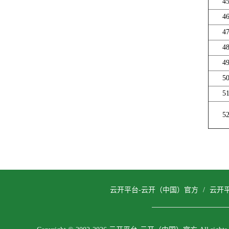
4
4
4
4
4
5
5
5
云开平台-云开（中国）官方
/
云开