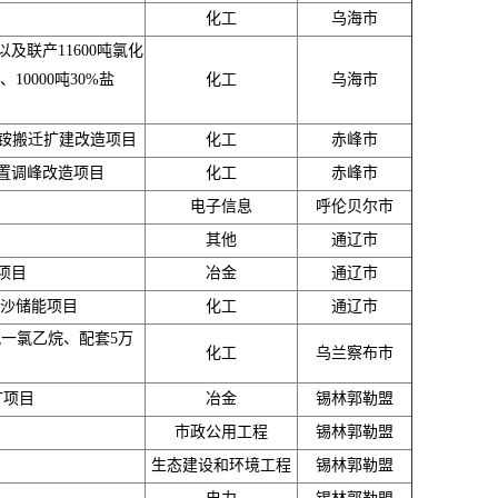
化工
乌海市
以及联产11600吨氯化
10000吨30%盐
化工
乌海市
氢铵搬迁扩建改造项目
化工
赤峰市
置调峰改造项目
化工
赤峰市
电子信息
呼伦贝尔市
其他
通辽市
项目
冶金
通辽市
治沙储能项目
化工
通辽市
氟一氯乙烷、配套5万
化工
乌兰察布市
矿项目
冶金
锡林郭勒盟
市政公用工程
锡林郭勒盟
生态建设和环境工程
锡林郭勒盟