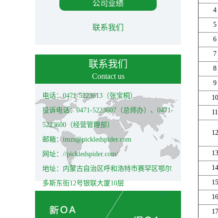
公司业绩
4
5
联系我们
6
7
联系我们
8
Contact us
9
电话：0471-5223613（张宝桐）
1
投诉电话：0471-5223607（总师办）、0471-
11
5223600（经营管理部）
1
邮箱：imzs@pickledspider.com
1
网址：//pickledspider.com/
1
地址：内蒙古自治区呼和浩特市赛罕区鄂尔
1
多斯东街12号银联大厦10层
1
1