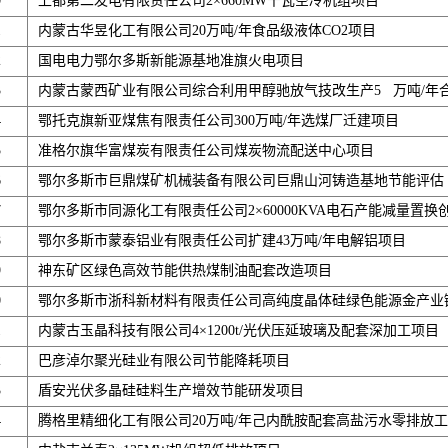
0
上都第二发电有限责任公司2×660MW千瓦空冷机组项目
1
内蒙古华昱化工有限公司20万吨/年食品级液体CO2项目
2
国电电力鄂尔多斯新能源基地准旗火电项目
3
内蒙古蒙西矿业有限公司综合利用甲醇驰放气技改生产5 万吨/年
4
鄂托克旗新亚煤焦有限责任公司300万吨/年选煤厂迁建项目
5
准格尔旗华富煤炭有限责任公司煤炭物流配送中心项目
6
鄂尔多斯市巨鼎煤矿机械装备有限公司巨鼎山河铸造基地节能评估
7
鄂尔多斯市同源化工有限责任公司2×60000KVA电石产能减量置
8
鄂尔多斯市蒙泰铝业有限责任公司扩建43万吨/年电解铝项目
9
神东矿区绿色高效节能供热煤制油配套改造项目
0
鄂尔多斯市浙科新材料有限责任公司高纯度晶体硅绿色能源金产业
1
内蒙古玉晶科技有限公司4×1200t/光伏压延玻璃及配套深加工项目
2
巴彦淖尔聚光硅业有限公司节能降耗项目
3
盾安光伏多晶硅硅料生产增效节能研发项目
4
腾格里精细化工有限公司20万吨/年己内酰胺配套高盐污水零排放