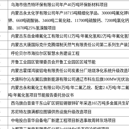
8
乌海市倍杰特环保有限公司年产40万吨环保新材料项目
内蒙古永太化学有限公司年产18715吨精细化学品、30000吨氟化钾
9
钾、660吨硫酸钠、3460吨二氧化硅、11700吨硫酸钙、7200吨氯化钙、
酸、1070吨25%氢溴酸项目
0
内蒙古东岳金峰氟化工有限公司12万吨/年氟化氢和2万吨/年氟化
1
内蒙古大唐国际克什克腾煤制天然气有限责任公司第二系列生产装
2
呼伦贝尔市海拉尔区智慧水务建设工程
3
开鲁工业园区管理委员会开鲁工业园区区域节能
4
内蒙古霍煤鸿骏铝电有限责任公司炭素分厂焙烧净化系统升级改造
5
大唐科尔沁左翼后旗新能源有限公司通辽市科左后旗100MW光伏
内蒙古永和氟化工有限公司6万吨/年二氟乙烷、配套2.6万吨/年二
6
吨/年氟化氢项目节能报告委托协议书
7
西乌旗白音查干东山矿区铜铅锡银锌矿年采选165万吨多金属共生
8
苏尼特左旗满都拉图镇供热设施升级改造项目
9
中电投白音华自备电厂新建工程项目新选事故周转灰场项目