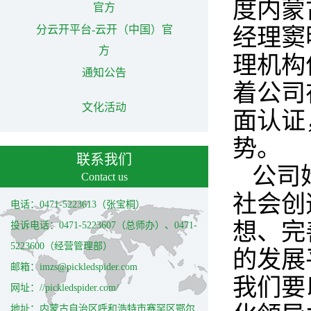
度内蒙
官方
分云开平台-云开（中国）官
经理窦
方
理机构
通知公告
着公司
文化活动
面认证
势。
联系我们
公司
Contact us
社会创
电话：0471-5223613（张宝桐）
想、完
投诉电话：0471-5223607（总师办）、0471-
5223600（经营管理部）
的发展
邮箱：imzs@pickledspider.com
我们要
网址：//pickledspider.com/
地址：内蒙古自治区呼和浩特市赛罕区鄂尔