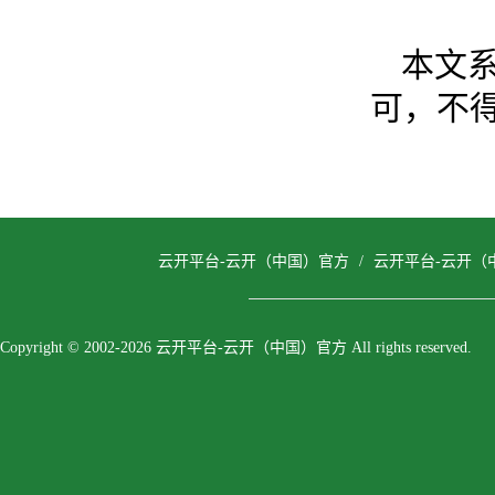
本文
可，不
云开平台-云开（中国）官方
/
云开平台-云开
Copyright © 2002-2026 云开平台-云开（中国）官方 All rights reserved.